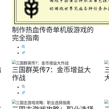
制作热血传奇单机版游戏的
完全指南
指
三国群英传7：金币增益大
作战