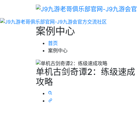
案例中心
首页
案例中心
单机古剑奇谭2：练级速成
攻略