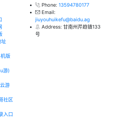
Phone:
13594780177
Email:
口
jiuyouhuikefu@baidu.ag
网
Address:
甘南州芹趋镇133
版
号
地址
手机版
u游)
e)云游
老哥社区
录入口