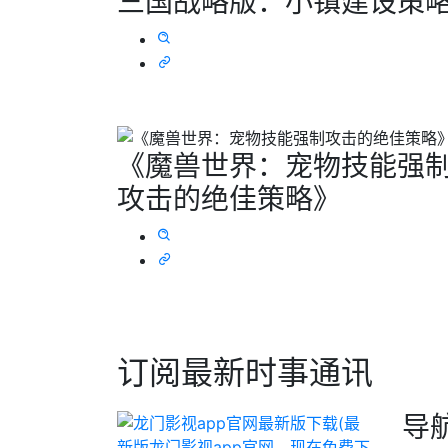
三国战略版：小镇建设策
《魔兽世界：宠物技能强
攻击的绝佳策略》
订阅最新时事通讯
导